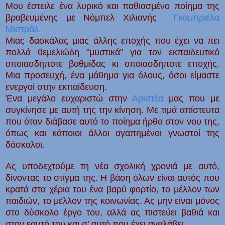
Μου έστειλε ένα λυρικό και παθιασμένο ποίημα της
βραβευμένης με Νόμπελ Χιλιανής
Γκαμπριέλα
Μιστράλ.
Μιας δασκάλας μιας άλλης εποχής που έχει να πει
πολλά θεμελιώδη
"μυστικά" για τον εκπαιδευτικό
οποιασδήποτε βαθμίδας κι οποιασδήποτε εποχής.
Μια προσευχή, ένα μάθημα για όλους, όσοι είμαστε
ενεργοί στην εκπαίδευση.
Ένα μεγάλο ευχαριστώ στην
Αριστέα
μας που με
συγκίνησε με αυτή
της
την κίνηση. Με τιμά απίστευτα
που όταν διάβασε αυτό το ποίημα ήρθα στον νου της,
όπως και κάποιοι άλλοι αγαπημένοι γνωστοί της
δάσκαλοι.
Ας υποδεχτούμε τη νέα σχολική χρονιά με αυτό,
δίνοντας το στίγμα της. Η βάση όλων είναι αυτός που
κρατά στα χέρια του ένα βαρύ φορτίο, το μέλλον των
παιδιών, το μέλλον της κοινωνίας. Ας μην είναι μόνος
στο δύσκολο έργο του, αλλά ας πιστεύει βαθιά και
στον εαυτό του και σ' αυτό που έχει αναλάβει.