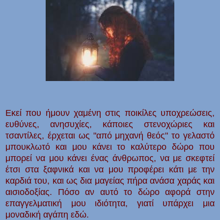
Εκεί που ήμουν χαμένη στις ποικίλες υποχρεώσεις,
ευθύνες, ανησυχίες, κάποιες στενοχώριες και
τσαντίλες, έρχεται ως "από μηχανή θεός" το γελαστό
μπουκλωτό και μου κάνει το καλύτερο δώρο που
μπορεί να μου κάνει ένας άνθρωπος
, να με σκεφτεί
έτσι στα ξαφνικά και να μου προφέρει κάτι με την
καρδιά του,
και ως δια μαγείας πήρα ανάσα χαράς και
αισιοδοξίας. Πόσο αν αυτό το δώρο αφορά στην
επαγγελματική μου ιδιότητα, γιατί υπάρχει μια
μοναδική αγάπη εδώ.