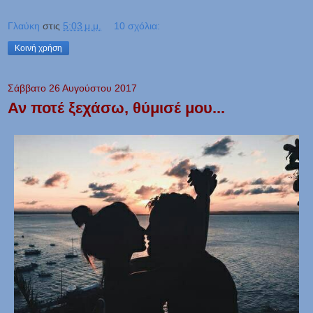
Γλαύκη
στις
5:03 μ.μ.
10 σχόλια:
Κοινή χρήση
Σάββατο 26 Αυγούστου 2017
Αν ποτέ ξεχάσω, θύμισέ μου...