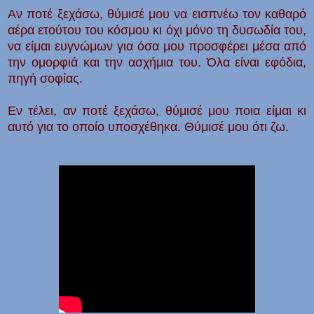
Αν ποτέ ξεχάσω, θύμισέ μου να εισπνέω τον καθαρό
αέρα ετούτου του κόσμου κι όχι μόνο τη δυσωδία του,
να είμαι ευγνώμων για όσα μου προσφέρει μέσα από
την ομορφιά και την ασχήμια του. Όλα είναι εφόδια,
πηγή σοφίας.
Εν τέλει, αν ποτέ ξεχάσω, θύμισέ μου ποια είμαι κι
αυτό για το οποίο υποσχέθηκα. Θύμισέ μου ότι ζω.