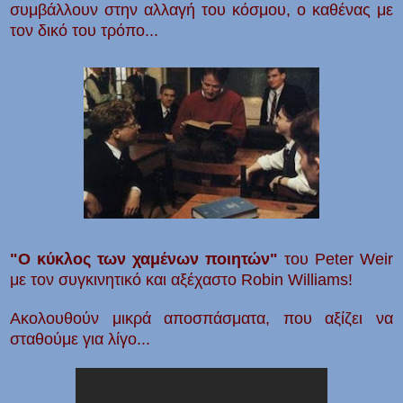
συμβάλλουν στην αλλαγή του κόσμου, ο καθένας με
τον δικό του τρόπο...
"Ο κύκλος των χαμένων ποιητών"
του Peter Weir
με τον συγκινητικό και αξέχαστο Robin Williams!
Ακολουθούν μικρά αποσπάσματα, που αξίζει να
σταθούμε για λίγο...