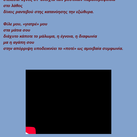
στο λάθος
δίνεις ραντεβού στης κατανόησης την εξώθυρα.
Φίλε μου, «γιατρέ» μου
στα μάτια σου
διάχυτο κάποτε το μάλωμα, η έγνοια, η διαφωνία
μα η αγάπη σου
στην απόρριψη υποδεικνύει το «ποτέ» ως αμοιβαία συμφωνία.