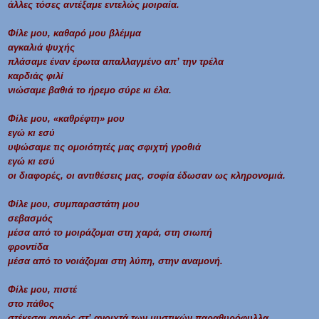
άλλες τόσες αντέξαμε εντελώς μοιραία.
Φίλε μου, καθαρό μου βλέμμα
αγκαλιά ψυχής
πλάσαμε έναν έρωτα απαλλαγμένο απ’ την τρέλα
καρδιάς φιλί
νιώσαμε βαθιά το ήρεμο σύρε κι έλα.
Φίλε μου, «καθρέφτη» μου
εγώ κι εσύ
υψώσαμε τις ομοιότητές μας σφιχτή γροθιά
εγώ κι εσύ
οι διαφορές, οι αντιθέσεις μας, σοφία έδωσαν ως κληρονομιά.
Φίλε μου, συμπαραστάτη μου
σεβασμός
μέσα από το μοιράζομαι στη χαρά, στη σιωπή
φροντίδα
μέσα από το νοιάζομαι στη λύπη, στην αναμονή.
Φίλε μου, πιστέ
στο πάθος
στέκεσαι αγνός στ’ ανοιχτά των μυστικών παραθυρόφυλλα