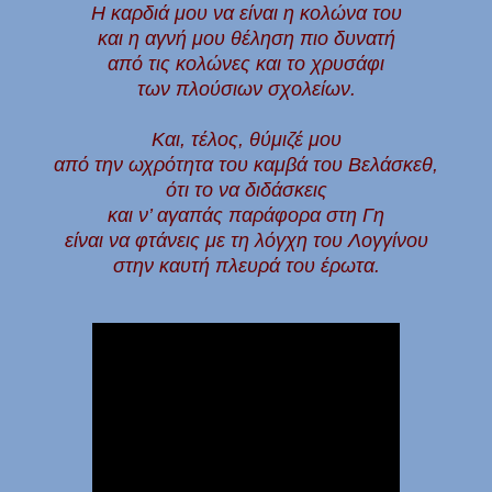
Η καρδιά μου να είναι η κολώνα του
και η αγνή μου θέληση πιο δυνατή
από τις κολώνες και το χρυσάφι
των πλούσιων σχολείων.
Και, τέλος, θύμιζέ μου
από την ωχρότητα του καμβά του Βελάσκεθ,
ότι το να διδάσκεις
και ν’ αγαπάς παράφορα στη Γη
είναι να φτάνεις με τη λόγχη του Λογγίνου
στην καυτή πλευρά του έρωτα.